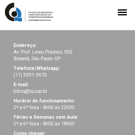
Toggle
naviga
Endereço:
Av. Prof. Lineu Prestes, 950
Butantã, São Paulo-SP
Telefone/Whatsapp:
(11) 3091-3670
E-mail:
bibcq@iq.usp.br
Horário de funcionamento:
2ª a 6ª feira - 8h00 às 22h00
Férias e Semanas sem Aula:
2ª a 6ª feira - 8h00 às 18h00
Como chegar: